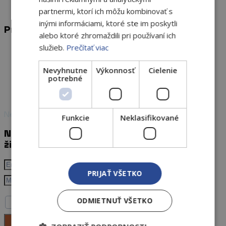
partnermi, ktorí ich môžu kombinovať s
inými informáciami, ktoré ste im poskytli
Praha
alebo ktoré zhromaždili pri používaní ich
služieb.
Prečítať viac
Na Zlíchově,
152 00 Praha 5 – Hlubočepy
Nevyhnutne
Výkonnosť
Cielenie
potrebné
+420 602 590 930
info@amigal.cz
Newsletter
Funkcie
Neklasifikované
Nezmeškajte
žiadnu príležitosť
PRIJAŤ VŠETKO
Súhlasím so
spracovaním
ODMIETNUŤ VŠETKO
osobných údajov