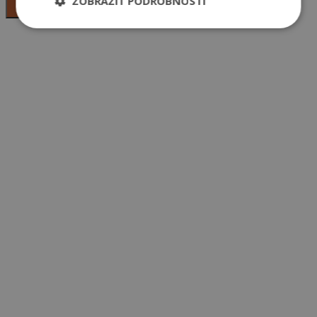
ZOBRAZIŤ PODROBNOSTI
Odoslať
©
2026
Amigal Group
Zásady ochrany osobných údajov
Cookies
Design by +421 STUDIO