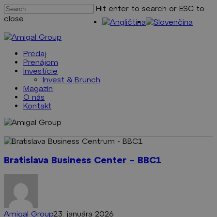
Skip
Hit enter to search or ESC to
to
close
main
Close
content
Search
Menu
Predaj
Prenájom
Investície
Invest & Brunch
Magazín
O nás
Kontakt
Bratislava
Business
Center
Bratislava Business Center – BBC1
–
BBC1
Amigal Group
23. januára 2026