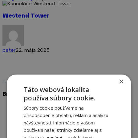
Westend
Tower
Westend Tower
peter
22. mája 2025
×
Amigal Group
Táto webová lokalita
Bratislava
používa súbory cookie.
Michalská 18,
Súbory cookie používame na
821 04 Bratislava
prispôsobenie obsahu, reklám a analýzu
návštevnosti. Informácie o vašom
+421 948 029 888
používaní našej stránky zdieľame aj s
info@amigalgroup.sk
našimi reklamnými a analytickými