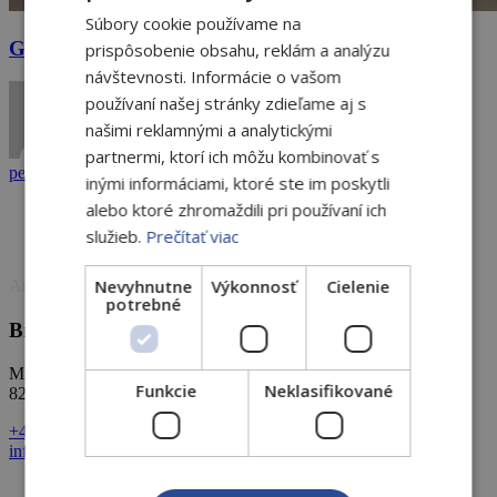
Súbory cookie používame na
Gunduličova 8
prispôsobenie obsahu, reklám a analýzu
návštevnosti. Informácie o vašom
používaní našej stránky zdieľame aj s
našimi reklamnými a analytickými
partnermi, ktorí ich môžu kombinovať s
peter
22. mája 2025
inými informáciami, ktoré ste im poskytli
alebo ktoré zhromaždili pri používaní ich
služieb.
Prečítať viac
Nevyhnutne
Výkonnosť
Cielenie
Amigal Group
potrebné
Bratislava
Michalská 18,
Funkcie
Neklasifikované
821 04 Bratislava
+421 948 029 888
info@amigalgroup.sk