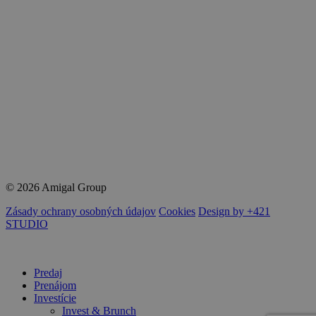
©
2026
Amigal Group
Zásady ochrany osobných údajov
Cookies
Design by +421
STUDIO
Close
Predaj
Menu
Prenájom
Investície
Invest & Brunch