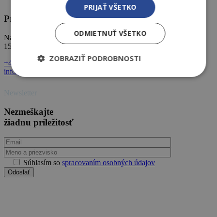
PRIJAŤ VŠETKO
Praha
ODMIETNUŤ VŠETKO
Na Zlíchově,
152 00 Praha 5 – Hlubočepy
ZOBRAZIŤ PODROBNOSTI
+420 602 590 930
info@amigal.cz
Newsletter
Nezmeškajte
žiadnu príležitosť
Súhlasím so
spracovaním osobných údajov
Odoslať