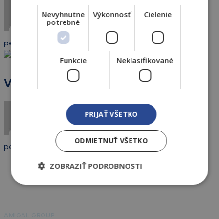
Budova
Nevyhnutne
Výkonnosť
Cielenie
potrebné
A
peter
22. May 2025
Vajnorská
Funkcie
Neklasifikované
137
Vajnorská 137
PRIJAŤ VŠETKO
ODMIETNUŤ VŠETKO
peter
22. May 2025
ZOBRAZIŤ PODROBNOSTI
AMIGAL GROUP