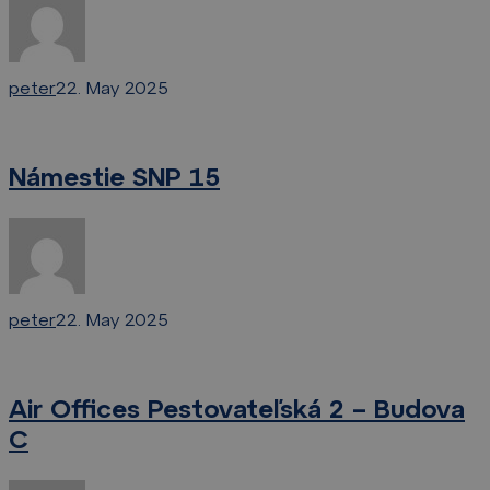
peter
22. May 2025
Námestie
SNP
Námestie SNP 15
15
peter
22. May 2025
Air
Offices
Air Offices Pestovateľská 2 – Budova
Pestovateľská
C
2
–