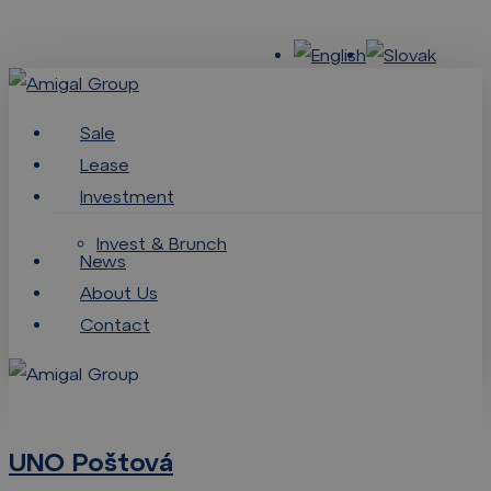
Skip
to
main
content
Menu
Sale
Lease
Investment
Invest & Brunch
News
About Us
Contact
UNO
Poštová
UNO Poštová