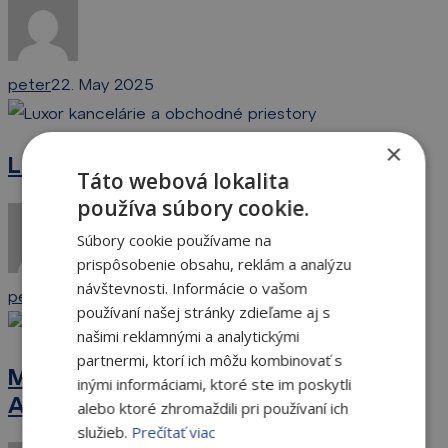
Budova
C
peter
22. May 2025
Luxor
–
×
Luxor – Štúrova 1-3
Štúrova
Táto webová lokalita
1-
používa súbory cookie.
3
Súbory cookie používame na
prispôsobenie obsahu, reklám a analýzu
návštevnosti. Informácie o vašom
peter
22. May 2025
používaní našej stránky zdieľame aj s
My
našimi reklamnými a analytickými
Bridge
partnermi, ktorí ich môžu kombinovať s
My Bridge Pestovateľská 2 – Budova
Pestovateľská
inými informáciami, ktoré ste im poskytli
A
alebo ktoré zhromaždili pri používaní ich
2
služieb.
Prečítať viac
–